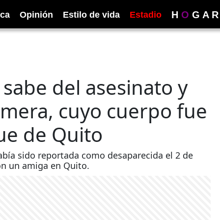
H
O
G
A
R
ica
Opinión
Estilo de vida
Estadio
 sabe del asesinato y
rmera, cuyo cuerpo fue
ue de Quito
había sido reportada como desaparecida el 2 de
on un amiga en Quito.