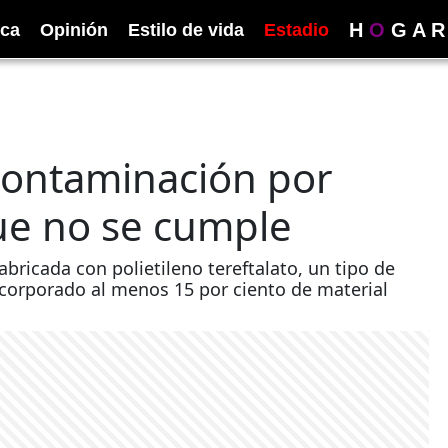
H
O
G
A
R
ica
Opinión
Estilo de vida
Estadio
 contaminación por
ue no se cumple
bricada con polietileno tereftalato, un tipo de
corporado al menos 15 por ciento de material