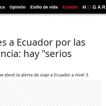
H
O
G
A
R
ica
Opinión
Estilo de vida
Estadio
es a Ecuador por las
ncia: hay "serios
elevó la alerta de viaje a Ecuador a nivel 3.