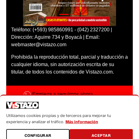
Teléfono: (+593) 985860991 - (042) 2327200 |
Dirección: Aguirre 734 y Boyacá | Email:
webmaster@vistazo.com
Prohibida la reproducción total, parcial y traducción a
cualquier idioma, sin autorización escrita de su
titular, de todos los contenidos de Vistazo.com.
Empieza a seguirnos ahora
Activar notificaciones
Utilizamos cookies propias y de terceros para mejorar tu
Código ética
experiencia y analizar el tráfico.
Más información
Sugerencias a:
CONFIGURAR
ACEPTAR
sugerencias@vistazo.com