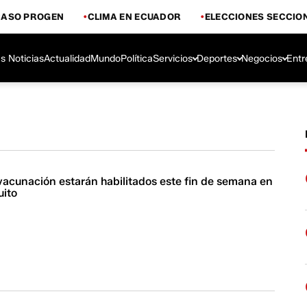
CASO PROGEN
CLIMA EN ECUADOR
ELECCIONES SECCIO
s Noticias
Actualidad
Mundo
Política
Servicios
Deportes
Negocios
Entr
vacunación estarán habilitados este fin de semana en
uito