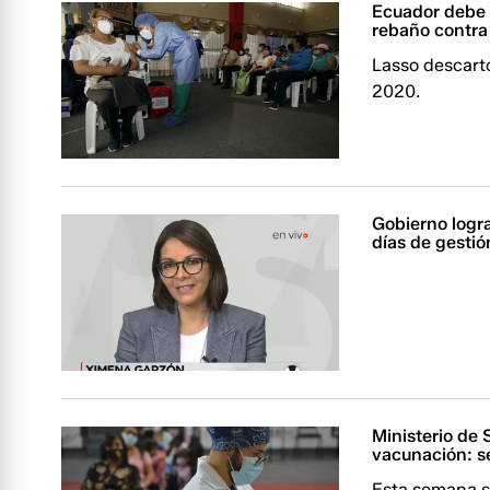
Ecuador debe 
rebaño contr
Lasso descart
2020.
Gobierno logr
días de gestió
Ministerio de
vacunación: s
Esta semana se