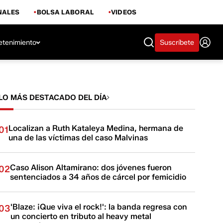
NALES
BOLSA LABORAL
VIDEOS
etenimiento
Suscríbete
LO MÁS DESTACADO DEL DÍA
Localizan a Ruth Kataleya Medina, hermana de
01
una de las víctimas del caso Malvinas
Caso Alison Altamirano: dos jóvenes fueron
02
sentenciados a 34 años de cárcel por femicidio
'Blaze: ¡Que viva el rock!': la banda regresa con
03
un concierto en tributo al heavy metal