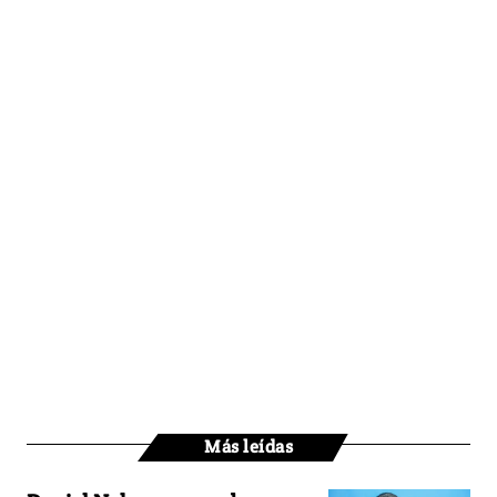
Más leídas