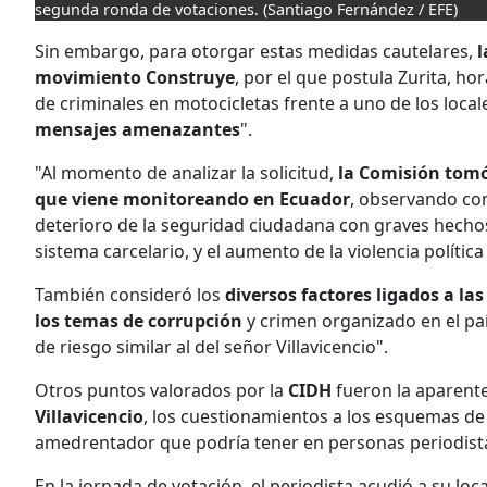
segunda ronda de votaciones.
(Santiago Fernández / EFE)
Sin embargo, para otorgar estas medidas cautelares,
l
movimiento Construye
, por el que postula Zurita, ho
de criminales en motocicletas frente a uno de los loca
mensajes amenazantes
".
"Al momento de analizar la solicitud,
la Comisión tomó
que viene monitoreando en Ecuador
, observando con
deterioro de la seguridad ciudadana con graves hechos
sistema carcelario, y el aumento de la violencia polític
También consideró los
diversos factores ligados a las
los temas de corrupción
y crimen organizado en el país
de riesgo similar al del señor Villavicencio".
Otros puntos valorados por la
CIDH
fueron la aparent
Villavicencio
, los cuestionamientos a los esquemas de s
amedrentador que podría tener en personas periodista
En la jornada de votación, el periodista acudió a su lo