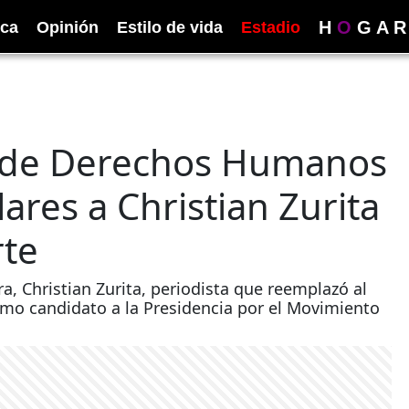
H
O
G
A
R
ica
Opinión
Estilo de vida
Estadio
a de Derechos Humanos
res a Christian Zurita
rte
, Christian Zurita, periodista que reemplazó al
omo candidato a la Presidencia por el Movimiento