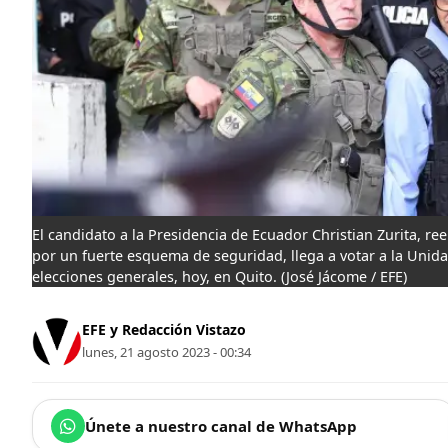
El candidato a la Presidencia de Ecuador Christian Zurita, r
por un fuerte esquema de seguridad, llega a votar a la Unidad
elecciones generales, hoy, en Quito.
(José Jácome / EFE)
EFE y Redacción Vistazo
lunes, 21 agosto 2023 - 00:34
Únete a nuestro canal de WhatsApp