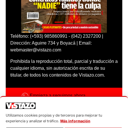
Teléfono: (+593) 985860991 - (042) 2327200 |
Dirección: Aguirre 734 y Boyacá | Email:
webmaster@vistazo.com
Prohibida la reproducción total, parcial y traducción a
cualquier idioma, sin autorización escrita de su
titular, de todos los contenidos de Vistazo.com.
Empieza a seguirnos ahora
Activar notificaciones
Utilizamos cookies propias y de terceros para mejorar tu
Código ética
experiencia y analizar el tráfico.
Más información
Sugerencias a: