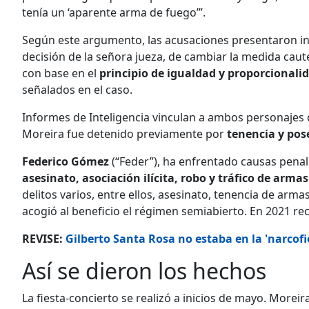
tenía un ‘aparente arma de fuego’”.
Según este argumento, las acusaciones presentaron inco
decisión de la señora jueza, de cambiar la medida caute
con base en el
principio de igualdad y proporcionali
señalados en el caso.
Informes de Inteligencia vinculan a ambos personajes co
Moreira fue detenido previamente por
tenencia y pos
Federico Gómez
(“Feder”), ha enfrentado causas pena
asesinato, asociación ilícita, robo y tráfico de arma
delitos varios, entre ellos, asesinato, tenencia de arma
acogió al beneficio el régimen semiabierto. En 2021 re
REVISE:
Gilberto Santa Rosa no estaba en la 'narcof
Así se dieron los hechos
La fiesta-concierto se realizó a inicios de mayo. More