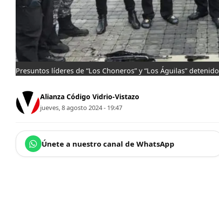
Presuntos líderes de “Los Choneros” y “Los Águilas” detenidos
Alianza Código Vidrio-Vistazo
jueves, 8 agosto 2024 - 19:47
Únete a nuestro canal de WhatsApp