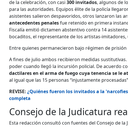
de la celebración, con casi
300 invitados
, algunos de l
para las autoridades. Equipos élite de la policía lle
asistentes salieron despavoridos, otros lanzaron las a
antecedentes penales
fue retenido en primera instanci
Fiscalía emitió dictamen abstentivo contra 14 asistentes
bocaditos, el representante de los artistas-imitadores
Entre quienes permanecieron bajo régimen de prisión
A fines de julio ambos recibieron medidas sustitutivas
poder cuando llegó la incursión policial. De acuerdo c
dactilares en el arma de fuego cuya tenencia se le a
al igual que las 15 personas “injustamente procesadas”
REVISE:
¿Quiénes fueron los invitados a la 'narcofiest
completa
Consejo de la Judicatura re
Esta redacción consultó con fuentes del Consejo de la Ju