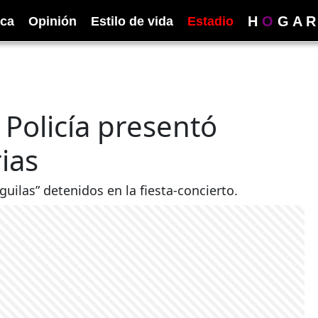
H
O
G
A
R
ica
Opinión
Estilo de vida
Estadio
 Policía presentó
ias
uilas” detenidos en la fiesta-concierto.