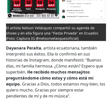
El artista Nelson Velásquez compartió su agenda de
shows y en ella figura una "Fiesta Privada" en Ecuador.
(Foto: Captura IG @nelsonvelasquezoficial)
Dayanara Peralta
, artista ecuatoriana, también
interpretó sus éxitos. Ella lo confirmó en sus
historias de Instagram, donde manifestó: “Buenos
días, mi familia hermosa. ¿Cómo están? Espero que
superbién.
He recibido muchos mensajitos
preguntándome cómo estoy y cómo está mi
equipo.
Gracias a Dios, todos estamos muy bien, los
quiero mucho. Gracias por siempre estar
pendientes de mí y de mi música”.