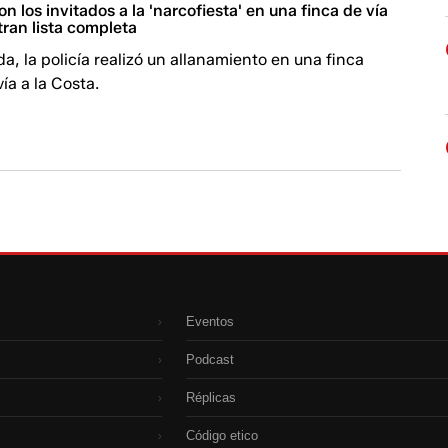
n los invitados a la 'narcofiesta' en una finca de vía
ltran lista completa
, la policía realizó un allanamiento en una finca
ía a la Costa.
Eventos
›
Podcast
›
Réplicas
›
Código etico
›