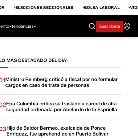
OR
ELECCIONES SECCIONALES
BOLSA LABORAL
VI
iento
Tendencias
Suscríbete
LO MÁS DESTACADO DEL DÍA
Ministro Reimberg criticó a fiscal por no formular
01
cargos en caso de trata de personas
Epa Colombia critica su traslado a cárcel de alta
02
seguridad ordenada por Abelardo de la Espriella
Hijo de Baldor Bermeo, exalcalde de Ponce
03
Enríquez, fue aprehendido en Puerto Bolívar