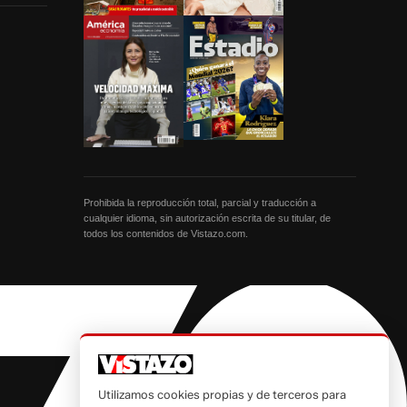
Prohibida la reproducción total, parcial y traducción a
cualquier idioma, sin autorización escrita de su titular, de
todos los contenidos de Vistazo.com.
Utilizamos cookies propias y de terceros para