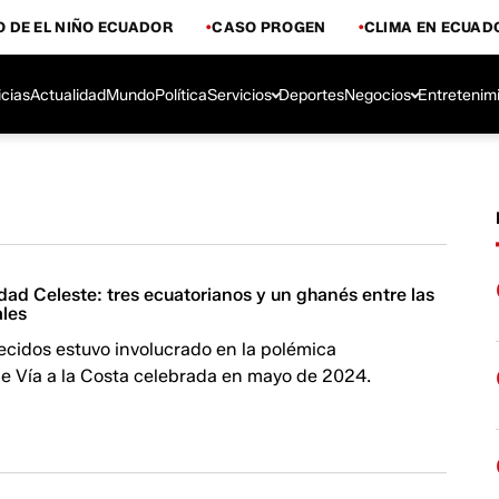
 DE EL NIÑO ECUADOR
CASO PROGEN
CLIMA EN ECUAD
icias
Actualidad
Mundo
Política
Servicios
Deportes
Negocios
Entretenim
dad Celeste: tres ecuatorianos y un ghanés entre las
ales
lecidos estuvo involucrado en la polémica
de Vía a la Costa celebrada en mayo de 2024.