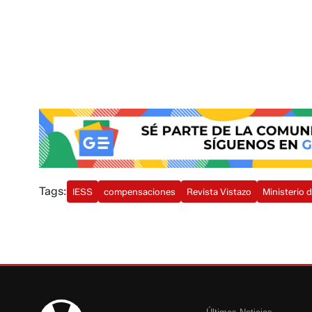
Tags:
IESS
compensaciones
Revista Vistazo
Ministerio 