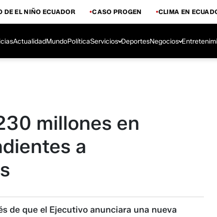
 DE EL NIÑO ECUADOR
CASO PROGEN
CLIMA EN ECUAD
icias
Actualidad
Mundo
Política
Servicios
Deportes
Negocios
Entretenim
30 millones en
dientes a
os
s de que el Ejecutivo anunciara una nueva