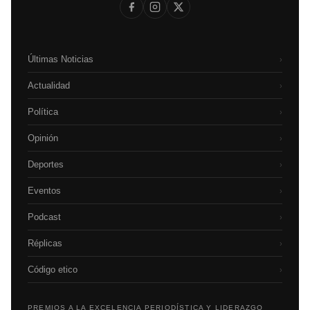
Últimas Noticias
›
Actualidad
›
Política
›
Opinión
›
Deportes
›
Eventos
›
Podcast
›
Réplicas
›
Código etico
›
PREMIOS A LA EXCELENCIA PERIODÍSTICA Y LIDERAZGO