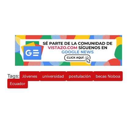
Tags:
Jóvenes
universidad
postulación
becas Noboa
Ecuador