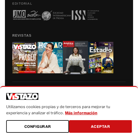
EDITORIAL
REVISTAS
Prohibida la reproducción total, parcial y traducción a cualquier idioma, sin
autorización escrita de su titular, de todos los contenidos de Vistazo.com.
Utilizamos cookies propias y de terceros para mejorar tu
experiencia y analizar el tráfico.
Más información
CONFIGURAR
ACEPTAR