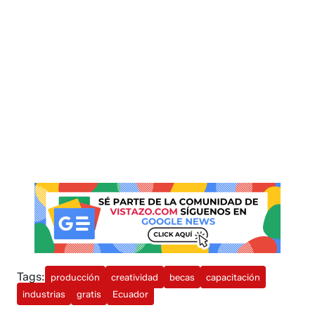
Tags:
producción
creatividad
becas
capacitación
industrias
gratis
Ecuador