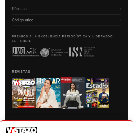
Réplicas
›
Código etico
›
PREMIOS A LA EXCELENCIA PERIODÍSTICA Y LIDERAZGO
EDITORIAL
REVISTAS
Prohibida la reproducción total, parcial y traducción a cualquier idioma, sin
autorización escrita de su titular, de todos los contenidos de Vistazo.com.