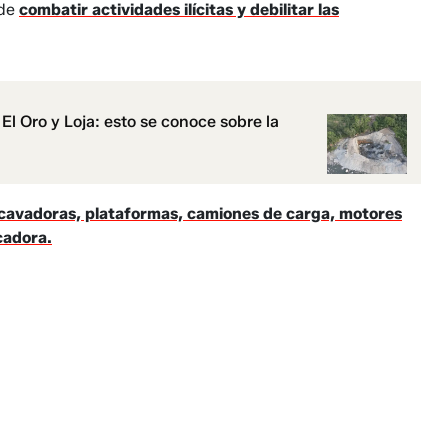
 de
combatir actividades ilícitas y debilitar las
l Oro y Loja: esto se conoce sobre la
cavadoras, plataformas, camiones de carga, motores
cadora.