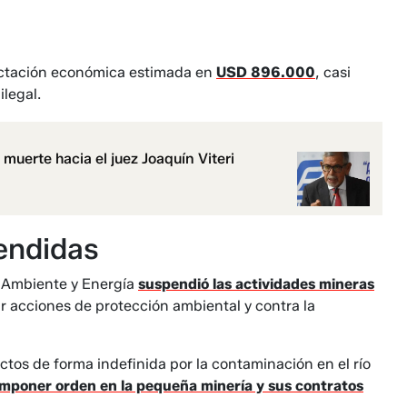
fectación económica estimada en
USD 896.000
, casi
ilegal.
uerte hacia el juez Joaquín Viteri
endidas
de Ambiente y Energía
suspendió las actividades mineras
r acciones de protección ambiental y contra la
ctos de forma indefinida por la contaminación en el río
imponer orden en la pequeña minería y sus contratos