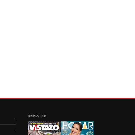
REVISTAS
›
›