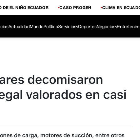
 DE EL NIÑO ECUADOR
CASO PROGEN
CLIMA EN ECUAD
icias
Actualidad
Mundo
Política
Servicios
Deportes
Negocios
Entretenim
tares decomisaron
egal valorados en casi
ones de carga, motores de succión, entre otros