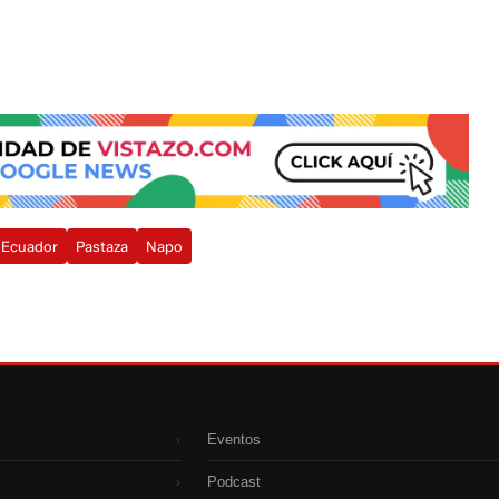
Ecuador
Pastaza
Napo
Eventos
›
Podcast
›