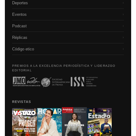
Deportes
›
Eventos
›
Podcast
›
Réplicas
›
Código etico
›
PREMIOS A LA EXCELENCIA PERIODÍSTICA Y LIDERAZGO
EDITORIAL
REVISTAS