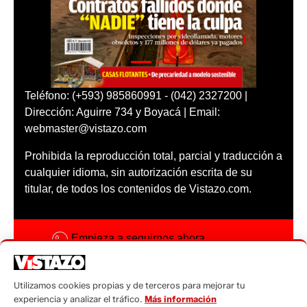
Teléfono: (+593) 985860991 - (042) 2327200 |
Dirección: Aguirre 734 y Boyacá | Email:
webmaster@vistazo.com
Prohibida la reproducción total, parcial y traducción a
cualquier idioma, sin autorización escrita de su
titular, de todos los contenidos de Vistazo.com.
Empieza a seguirnos ahora
Activar notificaciones
Utilizamos cookies propias y de terceros para mejorar tu
Código ética
experiencia y analizar el tráfico.
Más información