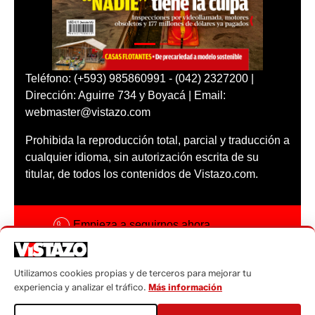
Teléfono: (+593) 985860991 - (042) 2327200 |
Dirección: Aguirre 734 y Boyacá | Email:
webmaster@vistazo.com
Prohibida la reproducción total, parcial y traducción a
cualquier idioma, sin autorización escrita de su
titular, de todos los contenidos de Vistazo.com.
Empieza a seguirnos ahora
Activar notificaciones
Utilizamos cookies propias y de terceros para mejorar tu
Código ética
experiencia y analizar el tráfico.
Más información
Sugerencias a: