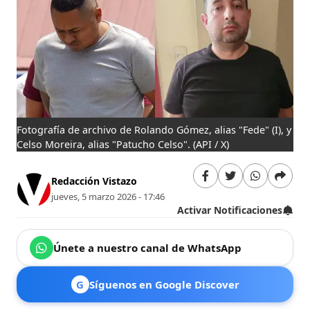
Fotografía de archivo de Rolando Gómez, alias "Fede" (I), y
Celso Moreira, alias "Patucho Celso".
(API / X)
Redacción Vistazo
jueves, 5 marzo 2026 - 17:46
Activar Notificaciones
Únete a nuestro canal de WhatsApp
G
Síguenos en Google Discover