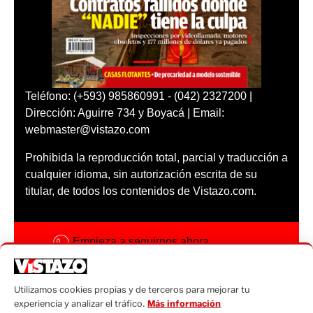
Teléfono: (+593) 985860991 - (042) 2327200 |
Dirección: Aguirre 734 y Boyacá | Email:
webmaster@vistazo.com
Prohibida la reproducción total, parcial y traducción a
cualquier idioma, sin autorización escrita de su
titular, de todos los contenidos de Vistazo.com.
Empieza a seguirnos ahora
Activar notificaciones
Utilizamos cookies propias y de terceros para mejorar tu
Código ética
experiencia y analizar el tráfico.
Más información