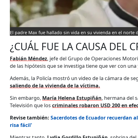
El padre Max fue hallado sin vida en su vivienda en el norte 
¿CUÁL FUE LA CAUSA DEL 
Fabián Méndez
, jefe del Grupo de Operaciones Motor
de las hipótesis que se investiga tiene que ver con una
Además, la Policía mostró un video de la cámara de seg
saliendo de la vivienda de la víctima.
Sin embargo,
María Helena Estupiñán
, hermana del s
Televisión que los
criminales robaron USD 200 en efe
Revise también:
Sacerdotes de Ecuador recuerdan a
risa fácil'
Mientras tanto,
Lydia Gordillo Estupiñán
, sobrina de