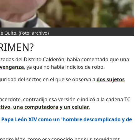
de Quito.
(Foto: archivo)
CRIMEN?
izadas del Distrito Calderón, había comentado que una
venganza
, ya que no había indicios de robo.
uridad del sector, en el que se observa a
dos sujetos
acerdote, contradijo esa versión e indicó a la cadena TC
ctivo, una computadora y un celular.
l Papa León XIV como un 'hombre descomplicado y de
l padre Max, como era conocido por sus seguidores,