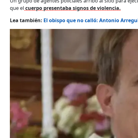
Un grupo de agentes policiales arribó al sitio para ej
que el
cuerpo presentaba signos de violencia.
Lea también:
El obispo que no calló: Antonio Arregu