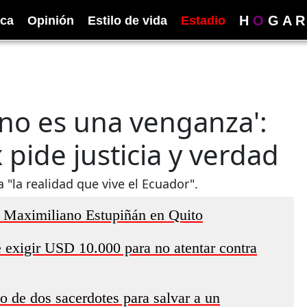
H
O
G
A
R
ica
Opinión
Estilo de vida
Estadio
o no es una venganza':
pide justicia y verdad
a "la realidad que vive el Ecuador".
re Maximiliano Estupiñán en Quito
 exigir USD 10.000 para no atentar contra
io de dos sacerdotes para salvar a un