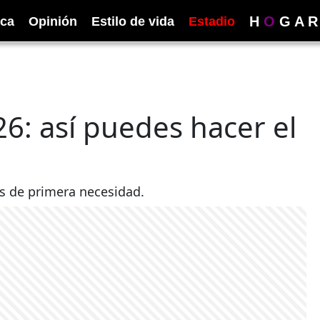
H
O
G
A
R
ica
Opinión
Estilo de vida
Estadio
6: así puedes hacer el
s de primera necesidad.