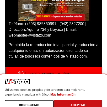
Teléfono: (+593) 985860991 - (042) 2327200 |
Dirección: Aguirre 734 y Boyacá | Email:
webmaster@vistazo.com
Prohibida la reproducción total, parcial y traducción a
cualquier idioma, sin autorización escrita de su
titular, de todos los contenidos de Vistazo.com.
Empieza a seguirnos ahora
Activar notificaciones
Utilizamos cookies propias y de terceros para mejorar tu
Código ética
experiencia y analizar el tráfico.
Más información
Sugerencias a:
CONFIGURAR
ACEPTAR
sugerencias@vistazo.com