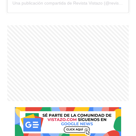
Una publicación compartida de Revista Vistazo (@revistavistazo.ec)