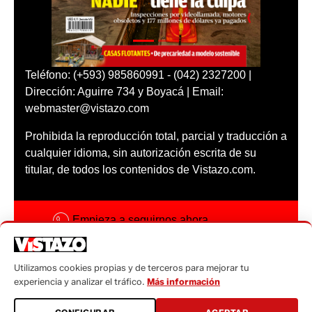
Teléfono: (+593) 985860991 - (042) 2327200 |
Dirección: Aguirre 734 y Boyacá | Email:
webmaster@vistazo.com
Prohibida la reproducción total, parcial y traducción a
cualquier idioma, sin autorización escrita de su
titular, de todos los contenidos de Vistazo.com.
Empieza a seguirnos ahora
Activar notificaciones
Utilizamos cookies propias y de terceros para mejorar tu
Código ética
experiencia y analizar el tráfico.
Más información
Sugerencias a: