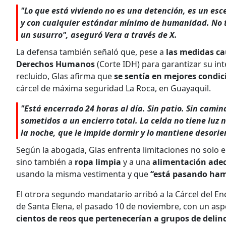
"Lo que está viviendo no es una detención, es un esc
y con cualquier estándar mínimo de humanidad. No ti
un susurro", aseguró Vera a través de X.
La defensa también señaló que, pese a
las medidas ca
Derechos Humanos
(Corte IDH) para garantizar su in
recluido, Glas afirma que
se sentía en mejores condici
cárcel de máxima seguridad La Roca, en Guayaquil.
"Está encerrado 24 horas al día. Sin patio. Sin camina
sometidos a un encierro total. La celda no tiene luz 
la noche, que le impide dormir y lo mantiene desorie
Según la abogada, Glas enfrenta limitaciones no solo en
sino también a
ropa limpia
y a una
alimentación ade
usando la misma vestimenta y que
“está pasando ham
El otrora segundo mandatario arribó a la Cárcel del En
de Santa Elena, el pasado 10 de noviembre, con un asp
cientos de reos que pertenecerían a grupos de deli