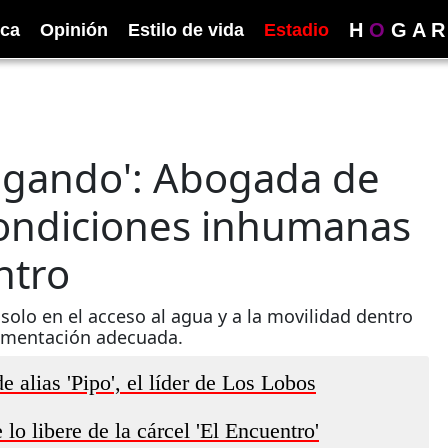
H
O
G
A
R
ica
Opinión
Estilo de vida
Estadio
pagando': Abogada de
condiciones inhumanas
ntro
solo en el acceso al agua y a la movilidad dentro
alimentación adecuada.
e alias 'Pipo', el líder de Los Lobos
 libere de la cárcel 'El Encuentro'