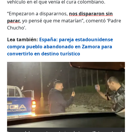
vehículo en el que venía el cura colombiano.
“Empezaron a dispararnos,
nos dispararon sin
parar,
yo pensé que me matarían”, comentó ‘Padre
Chucho’.
Lea también:
España: pareja estadounidense
compra pueblo abandonado en Zamora para
convertirlo en destino turístico