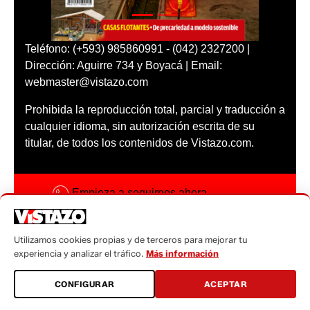
Teléfono: (+593) 985860991 - (042) 2327200 |
Dirección: Aguirre 734 y Boyacá | Email:
webmaster@vistazo.com
Prohibida la reproducción total, parcial y traducción a
cualquier idioma, sin autorización escrita de su
titular, de todos los contenidos de Vistazo.com.
Empieza a seguirnos ahora
Activar notificaciones
Utilizamos cookies propias y de terceros para mejorar tu
Código ética
experiencia y analizar el tráfico.
Más información
Sugerencias a:
CONFIGURAR
ACEPTAR
sugerencias@vistazo.com