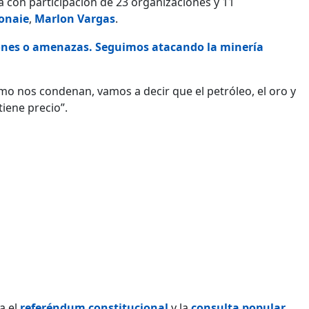
 con participación de 23 organizaciones y 11
onaie
,
Marlon Vargas
.
ones o amenazas. Seguimos atacando la minería
omo nos condenan, vamos a decir que el petróleo, el oro y
tiene precio”.
a el
referéndum constitucional
y la
consulta popular