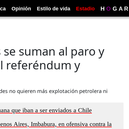
H
O
G
A
R
ica
Opinión
Estilo de vida
Estadio
 se suman al paro y
al referéndum y
ades no quieren más explotación petrolera ni
na que iban a ser enviados a Chile
enos Aires, Imbabura, en ofensiva contra la