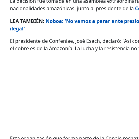
La decisión fue tomada en una asamblea extraordinaria
nacionalidades amazónicas, junto al presidente de la
C
LEA TAMBIÉN:
Noboa: 'No vamos a parar ante presi
ilegal'
El presidente de Confeniae, José Esach, declaró: “Así c
el cobre es de la Amazonía. La lucha y la resistencia no 
Esta organización que forma parte de la Conaie rechaz