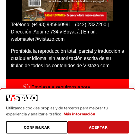
Teléfono: (+593) 985860991 - (042) 2327200 |
Dirección: Aguirre 734 y Boyacá | Email:
webmaster@vistazo.com
Prohibida la reproducción total, parcial y traducción a
cualquier idioma, sin autorización escrita de su
titular, de todos los contenidos de Vistazo.com.
Empieza a seguirnos ahora
Activar notificaciones
Utilizamos cookies propias y de terceros para mejorar tu
Código ética
experiencia y analizar el tráfico.
Más información
Sugerencias a:
CONFIGURAR
ACEPTAR
sugerencias@vistazo.com