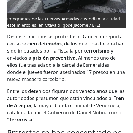
Integrantes de las Fuerzas Armadas custodian la ciudad
este miércoles, en Otavalo.
(Jose Jacome / EFE)
Desde el inicio de las protestas el Gobierno reporta
cerca de
cien detenidos
, de los que una docena han
sido imputados por la Fiscalía por
terrorismo
y
enviados a
prisión preventiva
. Al menos uno de
ellos fue trasladado a la cárcel de Esmeraldas,
donde el jueves fueron asesinados 17 presos en una
nueva masacre carcelaria.
Entre los detenidos figuran dos venezolanos que las
autoridades presumen que están vinculados al
Tren
de Aragua
, la mayor banda criminal de Venezuela,
catalogada por el Gobierno de Daniel Noboa como
"terrorista"
.
Protestas se han concentrado en