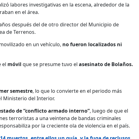
lizó labores investigativas en la escena, alrededor de la
aban en el área.
ños después del de otro director del Municipio de
ea de Terrenos.
 movilizado en un vehículo,
no fueron localizados ni
e el
móvil
que se presume tuvo el
asesinato de Bolaños.
rimer semestre
, lo que lo convierte en el periodo más
 Ministerio del Interior.
stado de “conflicto armado interno”
, luego de que el
es terroristas a una veintena de bandas criminales
responsabiliza por la creciente ola de violencia en el país.
14 muertos, entre ellos un guía, y la fuga de reclusos