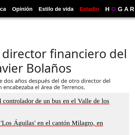
H
O
G
A
R
ica
Opinión
Estilo de vida
Estadio
 director financiero del
avier Bolaños
 dos años después del de otro director del
 encabezaba el área de Terrenos.
controlador de un bus en el Valle de los
'Los Águilas' en el cantón Milagro, en