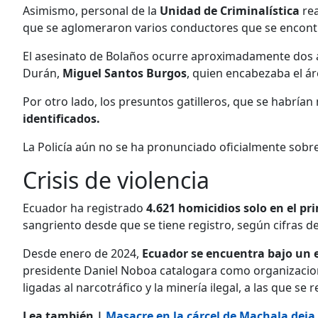
Asimismo, personal de la
Unidad de Criminalística
rea
que se aglomeraron varios conductores que se encontr
El asesinato de Bolaños ocurre aproximadamente dos a
Durán,
Miguel Santos Burgos
, quien encabezaba el ár
Por otro lado, los presuntos gatilleros, que se habrían
identificados.
La Policía aún no se ha pronunciado oficialmente sobr
Crisis de violencia
Ecuador ha registrado
4.621 homicidios solo en el p
sangriento desde que se tiene registro, según cifras del
Desde enero de 2024,
Ecuador se encuentra bajo un e
presidente Daniel Noboa catalogara como organizacion
ligadas al narcotráfico y la minería ilegal, a las que se 
Lea también |
Masacre en la cárcel de Machala deja 