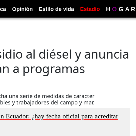
H
O
G
A
R
ica
Opinión
Estilo de vida
Estadio
dio al diésel y anuncia
rán a programas
cha una serie de medidas de caracter
bles y trabajadores del campo y mar.
 Ecuador: ¿hay fecha oficial para acreditar