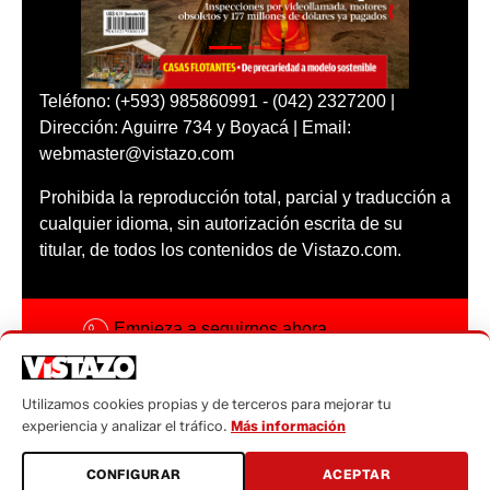
Teléfono: (+593) 985860991 - (042) 2327200 |
Dirección: Aguirre 734 y Boyacá | Email:
webmaster@vistazo.com
Prohibida la reproducción total, parcial y traducción a
cualquier idioma, sin autorización escrita de su
titular, de todos los contenidos de Vistazo.com.
Empieza a seguirnos ahora
Activar notificaciones
Utilizamos cookies propias y de terceros para mejorar tu
Código ética
experiencia y analizar el tráfico.
Más información
Sugerencias a:
CONFIGURAR
ACEPTAR
sugerencias@vistazo.com