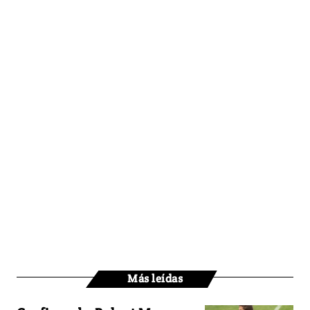
Más leídas