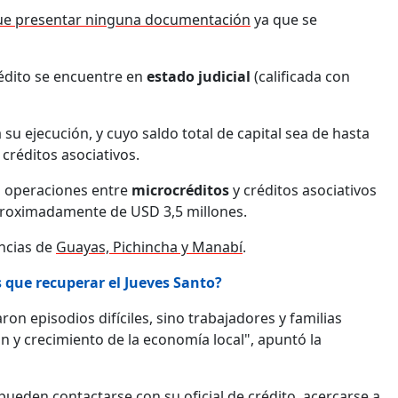
 que presentar ninguna documentación
ya que se
rédito se encuentre en
estado judicial
(calificada con
su ejecución, y cuyo saldo total de capital sea de hasta
créditos asociativos.
 operaciones entre
microcréditos
y créditos asociativos
aproximadamente de USD 3,5 millones.
incias de
Guayas, Pichincha y Manabí
.
que recuperar el Jueves Santo?
on episodios difíciles, sino trabajadores y familias
 y crecimiento de la economía local", apuntó la
pueden contactarse con su oficial de crédito, acercarse a