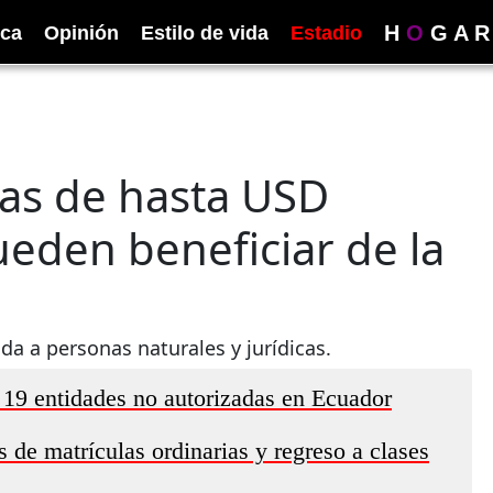
H
O
G
A
R
ica
Opinión
Estilo de vida
Estadio
as de hasta USD
ueden beneficiar de la
ida a personas naturales y jurídicas.
 19 entidades no autorizadas en Ecuador
 de matrículas ordinarias y regreso a clases