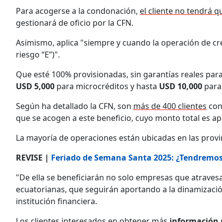
Para acogerse a la condonación,
el cliente no tendrá
gestionará de oficio por la CFN.
Asimismo, aplica "siempre y cuando la operación de c
riesgo “E”)".
Que esté 100% provisionadas, sin garantías reales para 
USD 5,000
para microcréditos y hasta
USD 10,000
para 
Según ha detallado la CFN, son
más de 400 clientes
con
que se acogen a este beneficio, cuyo monto total es 
La mayoría de operaciones están ubicadas en las prov
REVISE |
Feriado de Semana Santa 2025: ¿Tendremos 
"De ella se beneficiarán no solo empresas que atravesar
ecuatorianas, que seguirán aportando a la dinamización
institución financiera.
Los clientes interesados en obtener más
información