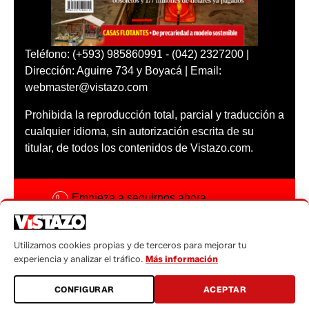
Teléfono: (+593) 985860991 - (042) 2327200 |
Dirección: Aguirre 734 y Boyacá | Email:
webmaster@vistazo.com
Prohibida la reproducción total, parcial y traducción a
cualquier idioma, sin autorización escrita de su
titular, de todos los contenidos de Vistazo.com.
Empieza a seguirnos ahora
Activar notificaciones
Utilizamos cookies propias y de terceros para mejorar tu
Código ética
experiencia y analizar el tráfico.
Más información
Sugerencias a:
CONFIGURAR
ACEPTAR
sugerencias@vistazo.com