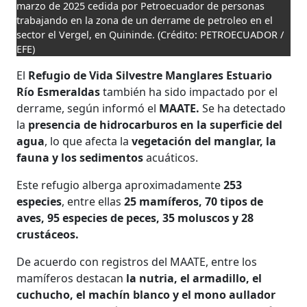
marzo de 2025 cedida por Petroecuador de personas
trabajando en la zona de un derrame de petroleo en el
sector el Vergel, en Quininde.
(Crédito: PETROECUADOR /
EFE)
El
Refugio de Vida Silvestre Manglares Estuario
Río Esmeraldas
también ha sido impactado por el
derrame, según informó el
MAATE.
Se ha detectado
la
presencia de hidrocarburos en la superficie del
agua
, lo que afecta la
vegetación del manglar, la
fauna y los sedimentos
acuáticos.
Este refugio alberga aproximadamente
253
especies
, entre ellas
25 mamíferos, 70 tipos de
aves, 95 especies de peces, 35 moluscos y 28
crustáceos.
De acuerdo con registros del MAATE, entre los
mamíferos destacan
la nutria, el armadillo, el
cuchucho, el machín blanco y el mono aullador