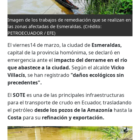
Imagen de los trabajos de remediación que se realizan en
las zonas afectadas de Esmeraldas.
(Crédito:
PETROECUADOR / EFE)
El viernes14 de marzo, la ciudad de
Esmeraldas,
capital de la provincia homónima, se declaró en
emergencia ante el
impacto del derrame en el río
que abastece a la ciudad.
Según el alcalde
Vicko
Villacís
, se han registrado
"daños ecológicos sin
precedentes".
El
SOTE
es una de las principales infraestructuras
para el transporte de crudo en Ecuador, trasladando
el petróleo
desde los pozos de la Amazonía
hasta la
Costa
para su
refinación y exportación.