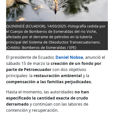
QUININDÉ (ECUADOR), 14/03/2025.-Fotografía cedida por
el Cuerpo de Bomberos de Esmeraldas del rio Viche,
afectado por el derrame de petroleo en la tubería
principal del Sistema de Oleoductos Transecuatoriano.
(Crédito: Bomberos de Esmeraldas / EFE)
El presidente de Ecuador,
Daniel Noboa
, anunció el
sábado 15 de marzo la
creación de un fondo por
parte de Petroecuador
con dos objetivos
principales: la
restauración ambiental
y la
compensación a las familias perjudicadas.
Hasta el momento, las autoridades
no han
especificado la cantidad exacta de crudo
derramado
y continúan con las labores de
contención y recuperación.