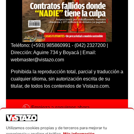
Teléfono: (+593) 985860991 - (042) 2327200 |
Dirección: Aguirre 734 y Boyacá | Email:
webmaster@vistazo.com
Prohibida la reproducción total, parcial y traducción a
cualquier idioma, sin autorización escrita de su
titular, de todos los contenidos de Vistazo.com.
Empieza a seguirnos ahora
Activar notificaciones
Utilizamos cookies propias y de terceros para mejorar tu
Código ética
experiencia y analizar el tráfico.
Más información