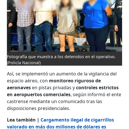
Fotografía que muestra a los detenidos en el operativo.
(Policía Nacional)
Así, se implementó un aumento de la vigilancia del
espacio aéreo, con
monitoreo riguroso de
aeronaves
en pistas privadas y
controles estrictos
en aeropuertos comerciales
, según informó el ente
castrense mediante un comunicado tras las
disposiciones presidenciales.
Lea también |
Cargamento ilegal de cigarrillos
valorado en más dos millones de dólares es