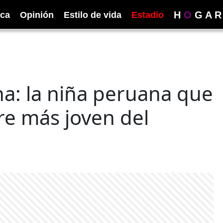
H
O
G
A
R
ica
Opinión
Estilo de vida
Estadio
ina: la niña peruana que
re más joven del