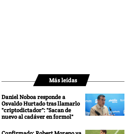
Más leídas
Daniel Noboa responde a
Osvaldo Hurtado tras llamarlo
"criptodictador": "Sacan de
nuevo al cadáver en formol"
Confirmado: Robert Moreno ya