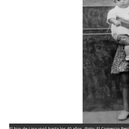
El hijo de Lina vivió hasta los 40 años.
(Foto: El Comercio Per