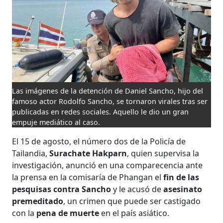
Las imágenes de la detención de Daniel Sancho, hijo del
famoso actor Rodolfo Sancho, se tornaron virales tras ser
publicadas en redes sociales. Aquello le dio un gran
empuje mediático al caso.
El 15 de agosto, el número dos de la Policía de
Tailandia,
Surachate Hakparn
, quien supervisa la
investigación, anunció en una comparecencia ante
la prensa en la comisaría de Phangan el
fin de las
pesquisas contra Sancho
y le acusó de
asesinato
premeditado
, un crimen que puede ser castigado
con la
pena de muerte
en el país asiático.