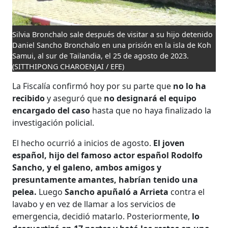
Silvia Bronchalo sale después de visitar a su hijo detenido
Daniel Sancho Bronchalo en una prisión en la isla de Koh
Samui, al sur de Tailandia, el 25 de agosto de 2023.
(SITTHIPONG CHAROENJAI / EFE)
La Fiscalía confirmó hoy por su parte que
no lo ha
recibido
y aseguró que
no designará el equipo
encargado del caso
hasta que no haya finalizado la
investigación policial.
El hecho ocurrió a inicios de agosto.
El joven
español, hijo del famoso actor español Rodolfo
Sancho, y el galeno, ambos amigos y
presuntamente amantes, habrían tenido una
pelea.
Luego
Sancho apuñaló a Arrieta
contra el
lavabo y en vez de llamar a los servicios de
emergencia, decidió matarlo. Posteriormente,
lo