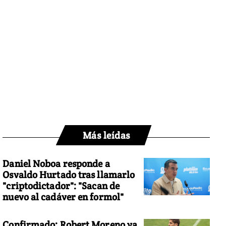
Más leídas
Daniel Noboa responde a
Osvaldo Hurtado tras llamarlo
"criptodictador": "Sacan de
nuevo al cadáver en formol"
Confirmado: Robert Moreno ya