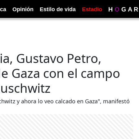
H
O
G
A
R
ica
Opinión
Estilo de vida
Estadio
a, Gustavo Petro,
de Gaza con el campo
Auschwitz
hwitz y ahora lo veo calcado en Gaza", manifestó