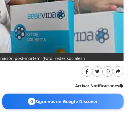
minación post-mortem.
(Foto: redes sociales )
Activar Notificaciones
G
Síguenos en Google Discover