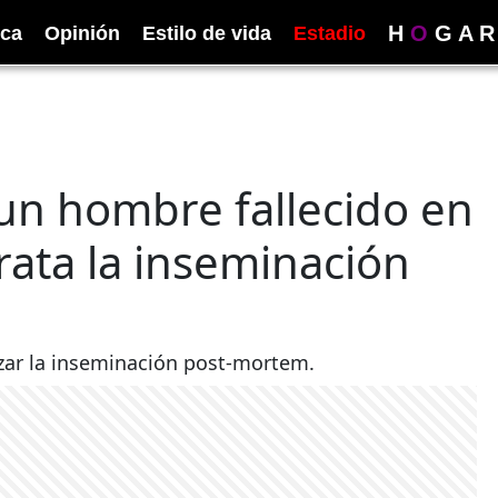
H
O
G
A
R
ica
Opinión
Estilo de vida
Estadio
un hombre fallecido en
rata la inseminación
izar la inseminación post-mortem.