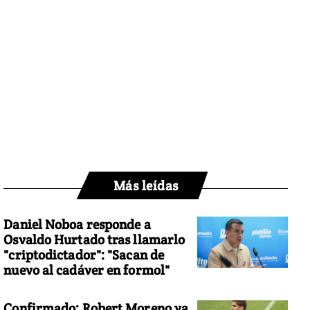
Más leídas
Daniel Noboa responde a
Osvaldo Hurtado tras llamarlo
"criptodictador": "Sacan de
nuevo al cadáver en formol"
Confirmado: Robert Moreno ya