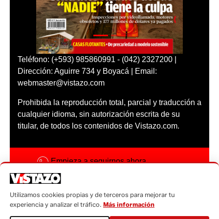
Teléfono: (+593) 985860991 - (042) 2327200 |
Dirección: Aguirre 734 y Boyacá | Email:
webmaster@vistazo.com
Prohibida la reproducción total, parcial y traducción a
cualquier idioma, sin autorización escrita de su
titular, de todos los contenidos de Vistazo.com.
Empieza a seguirnos ahora
Activar notificaciones
Utilizamos cookies propias y de terceros para mejorar tu
Código ética
experiencia y analizar el tráfico.
Más información
Sugerencias a: