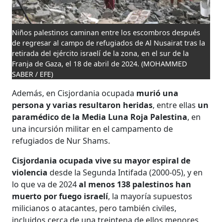
Niños palestinos caminan entre los escombros después
de regresar al campo de refugiados de Al Nusairat tras la
retirada del ejército israelí de la zona, en el sur de la
Franja de Gaza, el 18 de abril de 2024.
(MOHAMMED
SABER / EFE)
Además, en Cisjordania ocupada
murió una
persona y varias resultaron heridas
, entre ellas
un
paramédico de la Media Luna Roja Palestina
, en
una incursión militar en el campamento de
refugiados de Nur Shams.
Cisjordania ocupada vive su mayor espiral de
violencia
desde la Segunda Intifada (2000-05), y en
lo que va de 2024
al menos 138 palestinos han
muerto por fuego israelí
, la mayoría supuestos
milicianos o atacantes, pero también civiles,
incluidos cerca de una treintena de ellos menores,