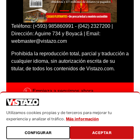
Teléfono: (+593) 985860991 - (042) 2327200 |
Dirección: Aguirre 734 y Boyacá | Email:
webmaster@vistazo.com
Prohibida la reproducción total, parcial y traducción a
cualquier idioma, sin autorización escrita de su
titular, de todos los contenidos de Vistazo.com.
Empieza a seguirnos ahora
Activar notificaciones
Utilizamos cookies propias y de terceros para mejorar tu
Código ética
experiencia y analizar el tráfico.
Más información
Sugerencias a:
CONFIGURAR
ACEPTAR
sugerencias@vistazo.com