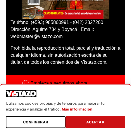
Teléfono: (+593) 985860991 - (042) 2327200 |
Dirección: Aguirre 734 y Boyacá | Email:
webmaster@vistazo.com
Prohibida la reproducción total, parcial y traducción a
cualquier idioma, sin autorización escrita de su
titular, de todos los contenidos de Vistazo.com.
Empieza a seguirnos ahora
Activar notificaciones
Utilizamos cookies propias y de terceros para mejorar tu
Código ética
experiencia y analizar el tráfico.
Más información
Sugerencias a:
CONFIGURAR
ACEPTAR
sugerencias@vistazo.com