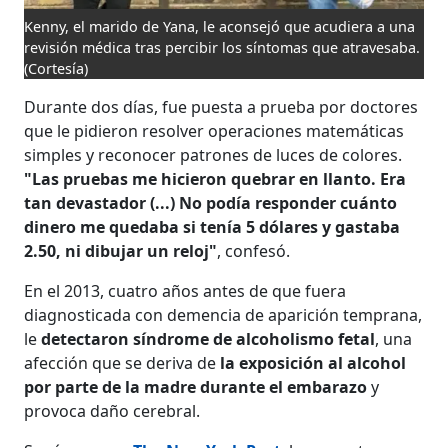
Kenny, el marido de Yana, le aconsejó que acudiera a una
revisión médica tras percibir los síntomas que atravesaba.
(Cortesía)
Durante dos días, fue puesta a prueba por doctores
que le pidieron resolver operaciones matemáticas
simples y reconocer patrones de luces de colores.
"Las pruebas me hicieron quebrar en llanto. Era
tan devastador (...) No podía responder cuánto
dinero me quedaba si tenía 5 dólares y gastaba
2.50, ni dibujar un reloj"
, confesó.
En el 2013, cuatro años antes de que fuera
diagnosticada con demencia de aparición temprana,
le
detectaron síndrome de alcoholismo fetal
, una
afección que se deriva de
la exposición al alcohol
por parte de la madre durante el embarazo
y
provoca daño cerebral.