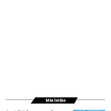
Más leídas