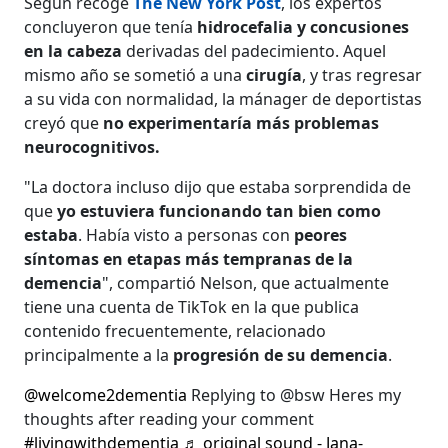
Según recoge
The New York Post
, los expertos
concluyeron que tenía
hidrocefalia y concusiones
en la cabeza
derivadas del padecimiento. Aquel
mismo año se sometió a una
cirugía
, y tras regresar
a su vida con normalidad, la mánager de deportistas
creyó que
no experimentaría más problemas
neurocognitivos.
"La doctora incluso dijo que estaba sorprendida de
que
yo estuviera funcionando tan bien como
estaba
. Había visto a personas con
peores
síntomas en etapas más tempranas de la
demencia
", compartió Nelson, que actualmente
tiene una cuenta de TikTok en la que publica
contenido frecuentemente, relacionado
principalmente a la
progresión de su demencia
.
@welcome2dementia
Replying to @bsw Heres my
thoughts after reading your comment
#livingwithdementia
♬ original sound - Jana-