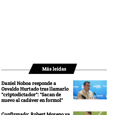
Más leídas
Daniel Noboa responde a
Osvaldo Hurtado tras llamarlo
"criptodictador": "Sacan de
nuevo al cadáver en formol"
Confirmado: Robert Moreno ya