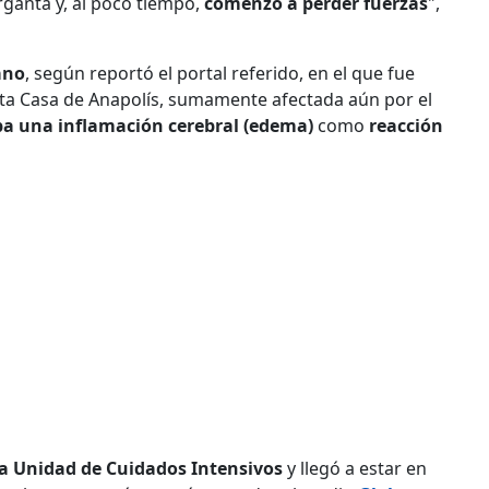
rganta y, al poco tiempo,
comenzó a perder fuerzas
",
ano
, según reportó el portal referido, en el que fue
Santa Casa de Anapolís, sumamente afectada aún por el
ba una inflamación cerebral (edema)
como
reacción
la Unidad de Cuidados Intensivos
y llegó a estar en