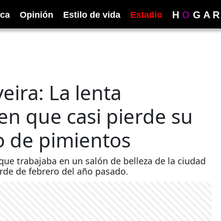
H
O
G
A
R
ica
Opinión
Estilo de vida
Estadio
eira: La lenta
en que casi pierde su
co de pimientos
 que trabajaba en un salón de belleza de la ciudad
rde de febrero del año pasado.