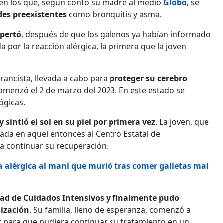
 en los que, según contó su madre al medio
Globo
, se
es preexistentes
como bronquitis y asma.
spertó
, después de que los galenos ya habían informado
 por la reacción alérgica, la primera que la joven
rancista, llevada a cabo para
proteger su cerebro
comenzó el 2 de marzo del 2023. En este estado se
ógicas.
 sintió el sol en su piel por primera vez
. La joven, que
dada en aquel entonces al Centro Estatal de
ra continuar su recuperación.
na alérgica al maní que murió tras comer galletas mal
nidad de Cuidados Intensivos y finalmente pudo
lización
. Su familia, lleno de esperanza, comenzó a
r para que pudiera continuar su tratamiento en un