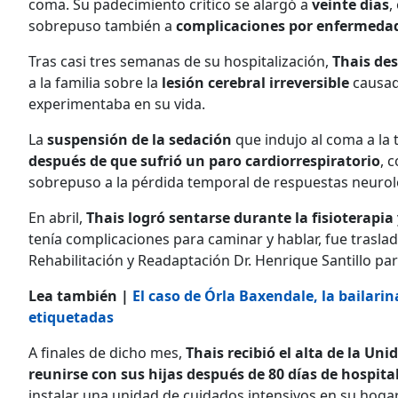
coma. Su padecimiento crítico se alargó a
veinte días
,
sobrepuso también a
complicaciones por enfermedad
Tras casi tres semanas de su hospitalización,
Thais de
a la familia sobre la
lesión cerebral irreversible
causada
experimentaba en su vida.
La
suspensión de la sedación
que indujo al coma a la t
después de que sufrió un paro cardiorrespiratorio
, 
sobrepuso a la pérdida temporal de respuestas neurol
En abril,
Thais logró sentarse durante la fisioterapia y
tenía complicaciones para caminar y hablar, fue trasla
Rehabilitación y Readaptación Dr. Henrique Santillo pa
Lea también |
El caso de Órla Baxendale, la bailari
etiquetadas
A finales de dicho mes,
Thais recibió el alta de la U
reunirse con sus hijas después de 80 días de hospita
instalar una unidad de cuidados intensivos en su hoga