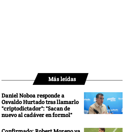
Más leídas
Daniel Noboa responde a
Osvaldo Hurtado tras llamarlo
"criptodictador": "Sacan de
nuevo al cadáver en formol"
Confirmado: Robert Moreno ya