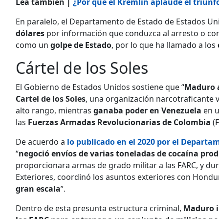
Lea también |
¿Por qué el Kremlin aplaude el triun
En paralelo, el Departamento de Estado de Estados Un
dólares
por información que conduzca al arresto o con
como un
golpe de Estado
, por lo que ha llamado a los
Cártel de los Soles
El Gobierno de Estados Unidos sostiene que “
Maduro a
Cartel de los Soles
, una organización narcotraficante
alto rango, mientras
ganaba poder en Venezuela
en u
las
Fuerzas Armadas Revolucionarias de Colombia
(F
De acuerdo a
lo publicado en el 2020 por el Departa
“
negoció envíos de varias toneladas de cocaína prod
proporcionara armas de grado militar a las FARC, y d
Exteriores, coordinó los asuntos exteriores con Hondu
gran escala
”.
Dentro de esta presunta estructura criminal,
Maduro in