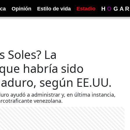
H
O
G
A
R
ica
Opinión
Estilo de vida
Estadio
s Soles? La
 que habría sido
Maduro, según EE.UU.
ro ayudó a administrar y, en última instancia,
arcotraficante venezolana.