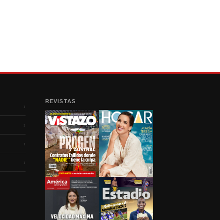
REVISTAS
›
›
›
›