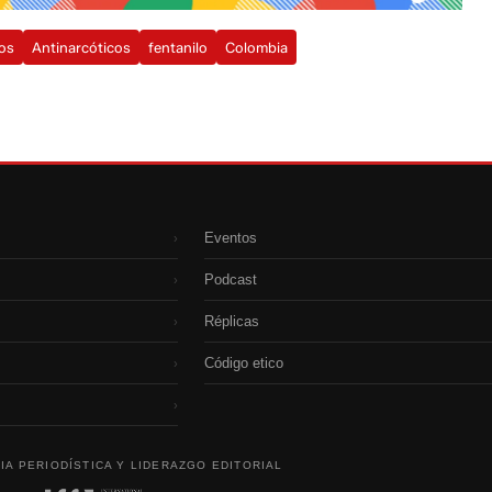
nos
Antinarcóticos
fentanilo
Colombia
Eventos
›
Podcast
›
Réplicas
›
Código etico
›
›
IA PERIODÍSTICA Y LIDERAZGO EDITORIAL