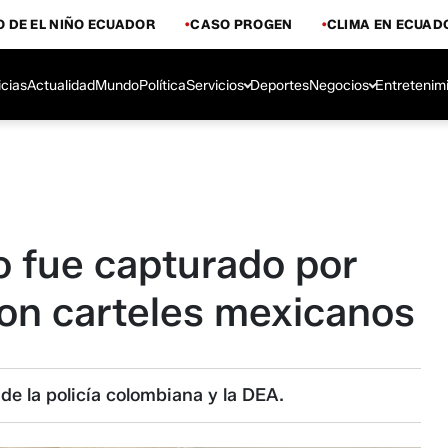
 DE EL NIÑO ECUADOR
CASO PROGEN
CLIMA EN ECUAD
icias
Actualidad
Mundo
Política
Servicios
Deportes
Negocios
Entretenim
o fue capturado por
con carteles mexicanos
 de la policía colombiana y la DEA.