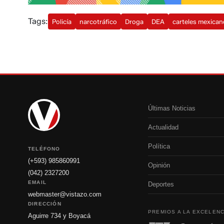
Tags:
Policía
narcotráfico
Droga
DEA
carteles mexica
Últimas Noticias
Actualidad
Política
TELÉFONO
(+593) 985860991
Opinión
(042) 2327200
EMAIL
Deportes
webmaster@vistazo.com
DIRECCIÓN
PREMIOS A LA EXCELENC
Aguirre 734 y Boyacá